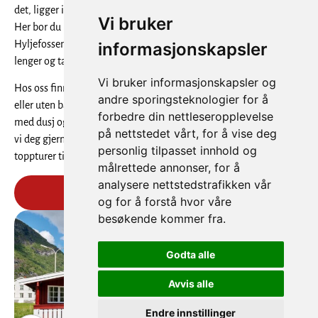
det, ligger i Utladalen – inngangsporten til Jotunheimen fra vest.
Vi bruker
Her bor du midt i “fossenes dal”, med Hjellefossen, Avdalsfossen,
Hyljefossen og Vettisfossen som fire gode grunner til å stoppe litt
informasjonskapsler
lenger og ta inn naturen.
Vi bruker informasjonskapsler og
Hos oss finner du overnatting som passer de fleste: hytter med
andre sporingsteknologier for å
eller uten bad, bobilplass og stor teltplass, i tillegg til servicebygg
forbedre din nettleseropplevelse
med dusj og toalett. Ønsker du mer enn bare overnatting, hjelper
på nettstedet vårt, for å vise deg
vi deg gjerne med opplevelser i området – fra vandring og
personlig tilpasset innhold og
toppturer til sykling, ski og kajakk.
målrettede annonser, for å
analysere nettstedstrafikken vår
LES MER
og for å forstå hvor våre
besøkende kommer fra.
Godta alle
Avvis alle
Endre innstillinger