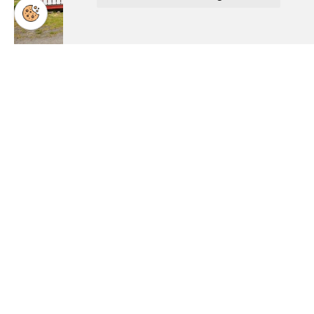
Våre overnattingsmuligheter
Bo i hytte med eller uten bad, bobilplass eller teltplass – midt i
fossenes dal, nær Jotunheimen.
BOOK OVERNATTING