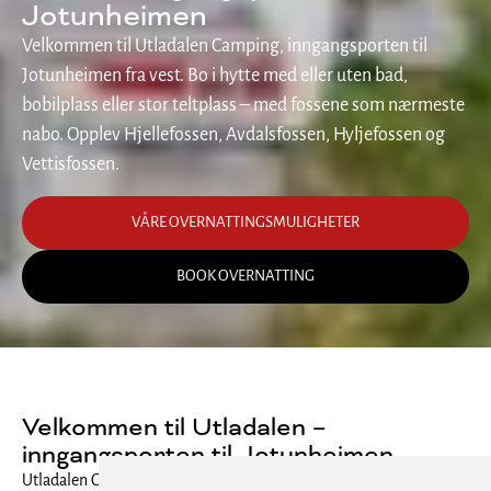
Jotunheimen
Velkommen til Utladalen Camping, inngangsporten til
Jotunheimen fra vest. Bo i hytte med eller uten bad,
bobilplass eller stor teltplass – med fossene som nærmeste
nabo. Opplev Hjellefossen, Avdalsfossen, Hyljefossen og
Vettisfossen.
VÅRE OVERNATTINGSMULIGHETER
BOOK OVERNATTING
Velkommen til Utladalen –
inngangsporten til Jotunheimen
Utladalen Camping, eller Utladalen Opplevelser som vi liker å kalle